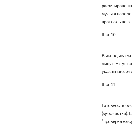
рафинированны
мультя начала 
прокладываю н
Шаг 10
Выкладываем в
минут. Не уста
указанного. Эт
Шаг 11
Готовность би
(зубочистки). 
“проверка на с