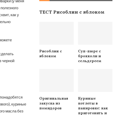
варки (у меня
 полезного
ТЕСТ Рисоблин с яблоком
квит, как у
тельно
 можете
Рисоблин с
Суп-пюре с
 сделать
яблоком
брокколи и
з черной
сельдереем
 понадобятся
Оригинальная
Куриные
закуска из
котлеты в
вого), куриные
помидоров
панировке: как
ого масла без
приготовить и