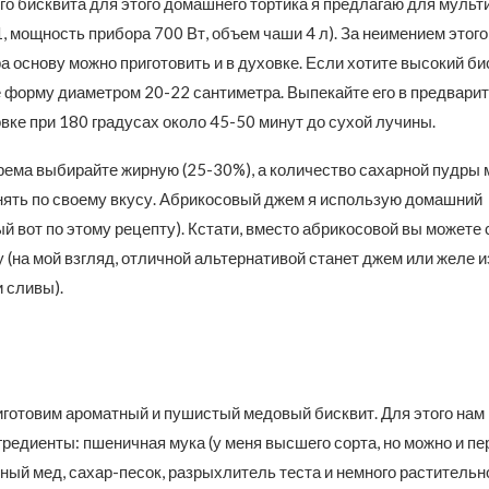
о бисквита для этого домашнего тортика я предлагаю для мульти
1, мощность прибора 700 Вт, объем чаши 4 л). За неимением этого
 основу можно приготовить и в духовке. Если хотите высокий бис
е форму диаметром 20-22 сантиметра. Выпекайте его в предвари
вке при 180 градусах около 45-50 минут до сухой лучины.
рема выбирайте жирную (25-30%), а количество сахарной пудры
нять по своему вкусу. Абрикосовый джем я использую домашний
й вот по этому рецепту). Кстати, вместо абрикосовой вы можете
 (на мой взгляд, отличной альтернативой станет джем или желе и
 сливы).
иготовим ароматный и пушистый медовый бисквит. Для этого нам
едиенты: пшеничная мука (у меня высшего сорта, но можно и пер
ный мед, сахар-песок, разрыхлитель теста и немного растительн