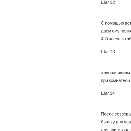
Шаг 12
С помощью вст
даем ему полно
4-8 часов, что
Шаг 13
Заворачиваем 
при комнатной 
Шаг 14
После созреван
была у дна чаш
для приготовл