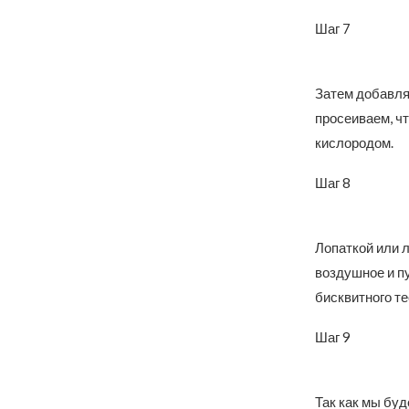
Шаг 7
Затем добавля
просеиваем, ч
кислородом.
Шаг 8
Лопаткой или 
воздушное и пу
бисквитного те
Шаг 9
Так как мы бу