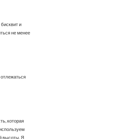
 бисквит и
яться не менее
 отлежаться
ть, которая
 используем
й высоты. Я