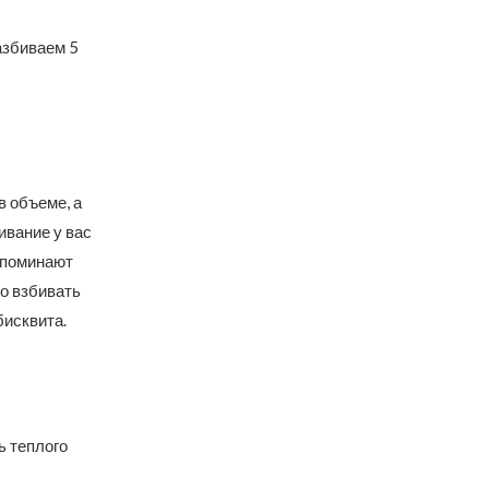
азбиваем 5
в объеме, а
ивание у вас
напоминают
но взбивать
бисквита.
ь теплого