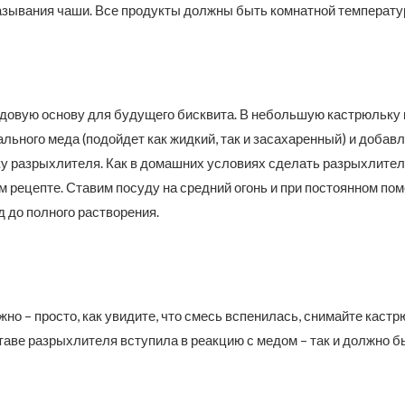
азывания чаши. Все продукты должны быть комнатной температу
довую основу для будущего бисквита. В небольшую кастрюльку
льного меда (подойдет как жидкий, так и засахаренный) и добав
у разрыхлителя. Как в домашних условиях сделать разрыхлител
м рецепте. Ставим посуду на средний огонь и при постоянном п
 до полного растворения.
жно – просто, как увидите, что смесь вспенилась, снимайте кастр
таве разрыхлителя вступила в реакцию с медом – так и должно б