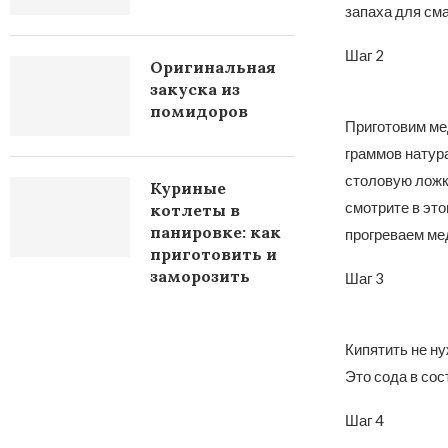
запаха для см
Шаг 2
Оригинальная
закуска из
помидоров
Приготовим ме
граммов натура
столовую ложк
Куриные
смотрите в это
котлеты в
панировке: как
прогреваем мед
приготовить и
заморозить
Шаг 3
Кипятить не ну
Это сода в сос
Шаг 4