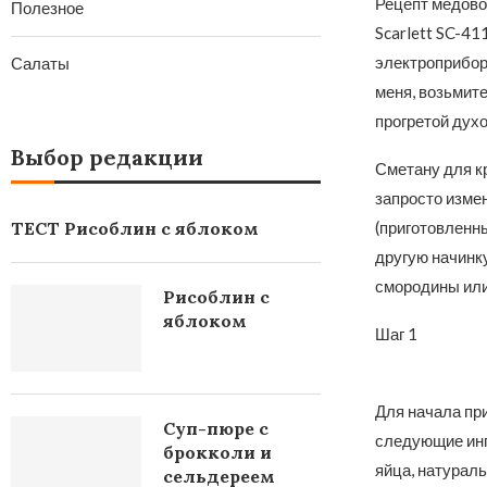
Рецепт медовог
Полезное
Scarlett SC-41
электроприбора
Салаты
меня, возьмит
прогретой духо
Выбор редакции
Сметану для к
запросто изме
ТЕСТ Рисоблин с яблоком
(приготовленны
другую начинку
смородины или
Рисоблин с
яблоком
Шаг 1
Для начала пр
Суп-пюре с
следующие ингр
брокколи и
яйца, натураль
сельдереем