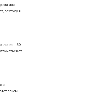
время моя
ет, поэтому я
овления – 80
отличаться от
жки
 этот прием