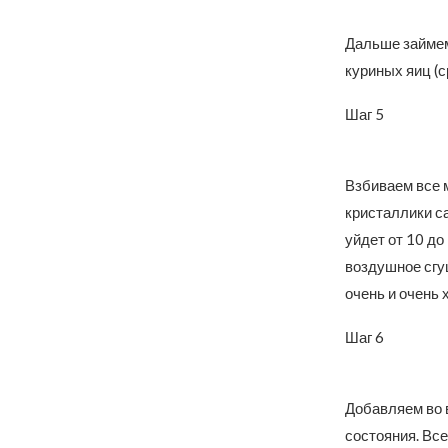
Дальше займем
куриных яиц (с
Шаг 5
Взбиваем все м
кристаллики са
уйдет от 10 до
воздушное сгущ
очень и очень 
Шаг 6
Добавляем во 
состояния. Вс