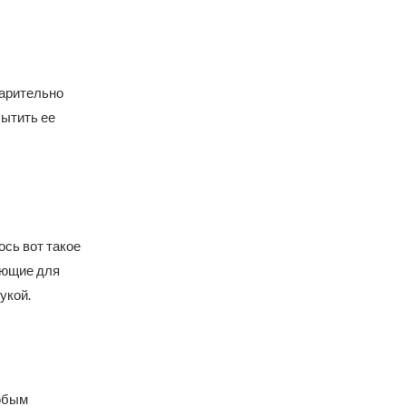
варительно
ытить ее
сь вот такое
яющие для
укой.
любым