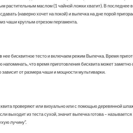
м растительным маслом (1 чайной ложки хватит). В последнее 
сдавать (наверно хочет на покой) и выпечка на дне порой пригора
из чаши круглым отрезом пергамента.
 нее бисквитное тесто и включаем режим Выпечка. Время пригот
ю напоминать, что время приготовления бисквита может заметно 
о зависит от размера чаши и мощности мультиварки.
сквита проверяют или визуально или с помощью деревянной шпа
Если выходит из теста сухой, значит выпечка готова – называется
ухую лучину”.