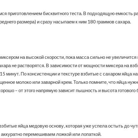
ся приготовлением бисквитного теста. В подходящую емкость р
реднего размера) и сразу насыпаем к ним 180 граммов сахара.
иксером на высокой скорости, пока масса сильно не увеличится 
хара не растворятся. В зависимости от мощности миксера на взб
 15 минут. По консистенции и текстуре взбитые с сахаром яйца 
енное молоко или заварной крем. Только помните, что яйца нуж
хорошо – от этого напрямую зависит пышность и высота готового 
взбитые яйца медовую основу, которая уже успела остыть до чут
е аккуратно перемешиваем ложкой или лопаткой.