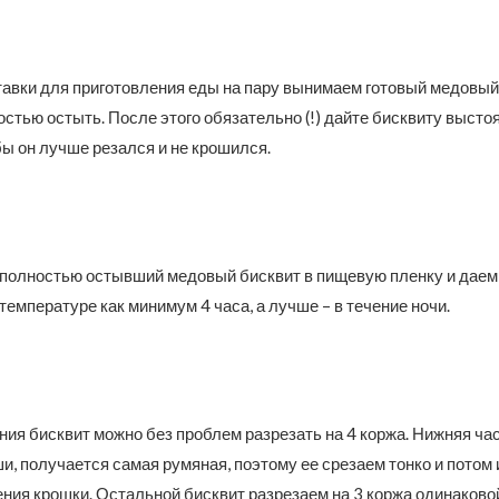
авки для приготовления еды на пару вынимаем готовый медовый
стью остыть. После этого обязательно (!) дайте бисквиту высто
бы он лучше резался и не крошился.
полностью остывший медовый бисквит в пищевую пленку и даем
температуре как минимум 4 часа, а лучше – в течение ночи.
ия бисквит можно без проблем разрезать на 4 коржа. Нижняя час
и, получается самая румяная, поэтому ее срезаем тонко и потом
ения крошки. Остальной бисквит разрезаем на 3 коржа одинаково