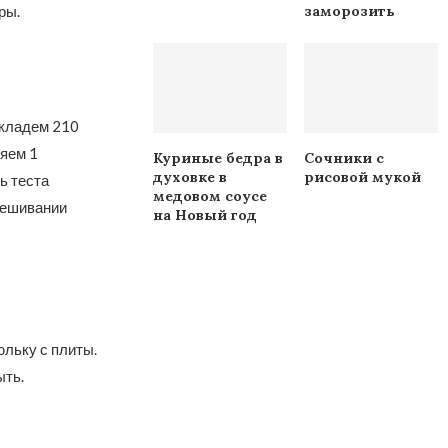
заморозить
ры.
 кладем 210
ляем 1
Куриные бедра в
Сочники с
духовке в
рисовой мукой
ь теста
медовом соусе
омешивании
на Новый год
юльку с плиты.
ыть.