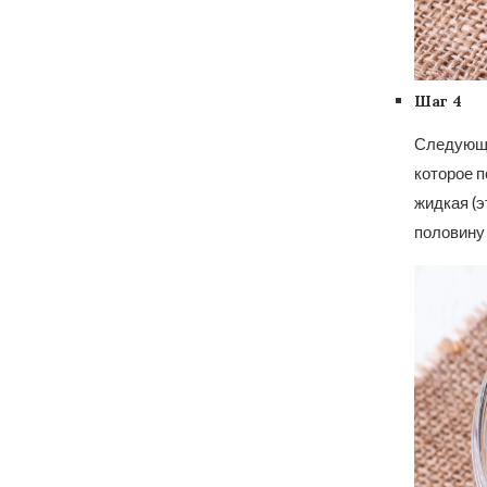
Шаг 4
Следующим
которое п
жидкая (э
половину 