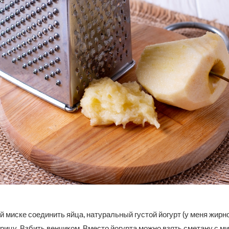
й миске соединить яйца, натуральный густой йогурт (у меня жирн
орицу. Взбить венчиком. Вместо йогурта можно взять сметану с 