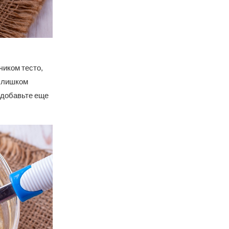
чиком тесто,
 слишком
о добавьте еще