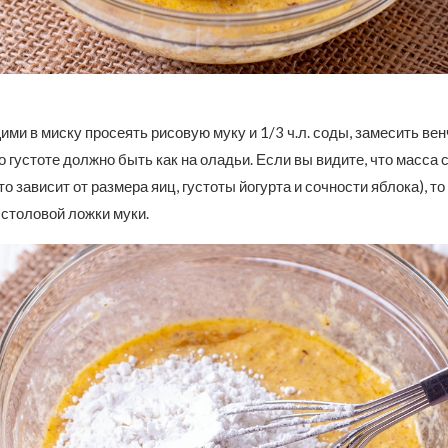
и в миску просеять рисовую муку и 1/3 ч.л. соды, замесить вен
о густоте должно быть как на оладьи. Если вы видите, что масса
то зависит от размера яиц, густоты йогурта и сочности яблока), т
столовой ложки муки.