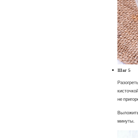
Шаг 5
Разогрет
кисточко
не пригор
Выложить 
минуты.