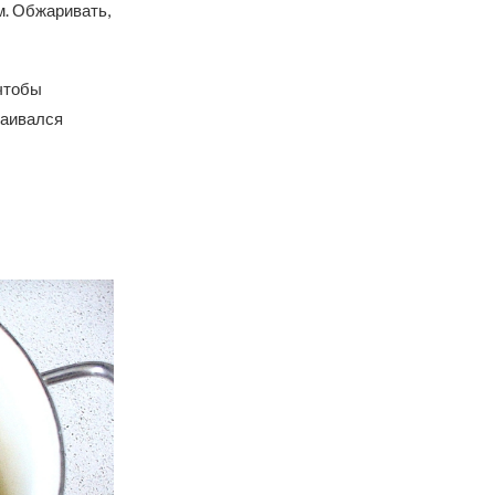
м. Обжаривать,
 чтобы
ваивался