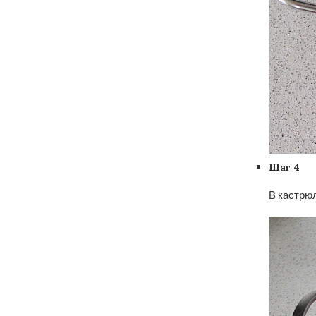
Шаг 4
В кастрю