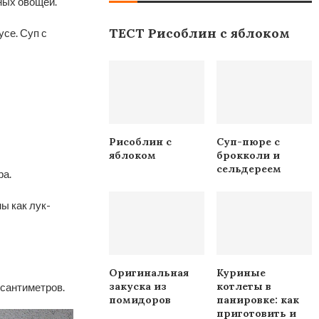
ных овощей.
ТЕСТ Рисоблин с яблоком
се. Суп с
Рисоблин с
Суп-пюре с
яблоком
брокколи и
сельдереем
ра.
ы как лук-
Оригинальная
Куриные
закуска из
котлеты в
 сантиметров.
помидоров
панировке: как
приготовить и