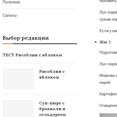
положить
Полезное
Лук-порей
Салаты
луком-по
Если у ва
Выбор редакции
Шаг 2
Подготов
ТЕСТ Рисоблин с яблоком
Лук-порей
Рисоблин с
Морковь о
яблоком
порей.
Картофель
Суп-пюре с
Очищенную
брокколи и
сельдереем