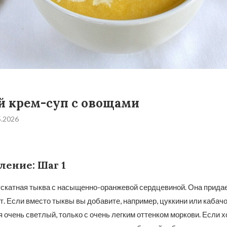
 крем-суп с овощами
5.2026
ление: Шаг 1
ускатная тыква с насыщенно-оранжевой сердцевиной. Она придае
т. Если вместо тыквы вы добавите, например, цуккини или кабачок
 очень светлый, только с очень легким оттенком моркови. Если х