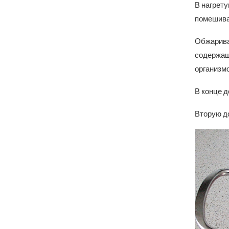
В нагрету
помешивая
Обжариван
содержащи
организм
В конце д
Вторую д