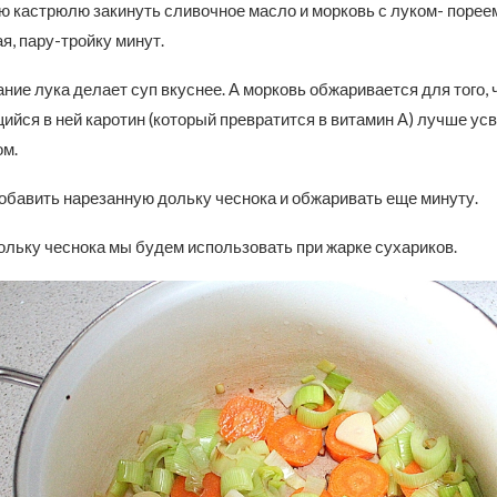
ю кастрюлю закинуть сливочное масло и морковь с луком- порее
, пару-тройку минут.
ие лука делает суп вкуснее. А морковь обжаривается для того,
йся в ней каротин (который превратится в витамин А) лучше ус
ом.
обавить нарезанную дольку чеснока и обжаривать еще минуту.
ольку чеснока мы будем использовать при жарке сухариков.