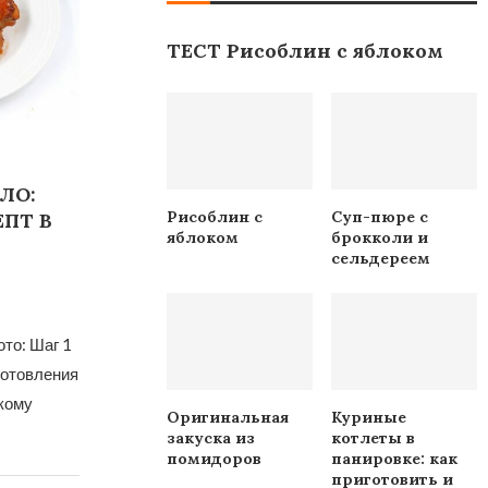
ТЕСТ Рисоблин с яблоком
ЛО:
Рисоблин с
Суп-пюре с
ПТ В
яблоком
брокколи и
сельдереем
то: Шаг 1
готовления
кому
Оригинальная
Куриные
закуска из
котлеты в
помидоров
панировке: как
приготовить и