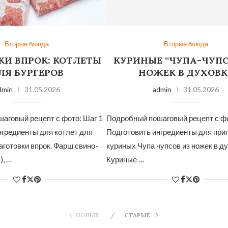
Вторые блюда
Вторые блюда
КИ ВПРОК: КОТЛЕТЫ
КУРИНЫЕ “ЧУПА-ЧУПС
ЛЯ БУРГЕРОВ
НОЖЕК В ДУХОВК
dmin
31.05.2026
admin
31.05.2026
аговый рецепт с фото: Шаг 1
Подробный пошаговый рецепт с фо
нгредиенты для котлет для
Подготовить ингредиенты для при
аготовки впрок. Фарш свино-
куриных Чупа чупсов из ножек в ду
), …
Куриные …
НОВЫЕ
СТАРЫЕ