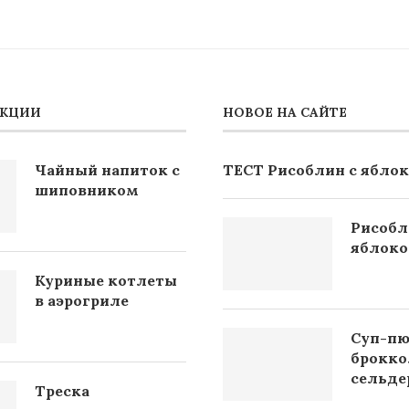
АКЦИИ
НОВОЕ НА САЙТЕ
Чайный напиток с
ТЕСТ Рисоблин с ябло
шиповником
Рисобл
яблок
Куриные котлеты
в аэрогриле
Суп-пю
брокко
сельде
Треска