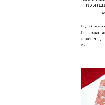
ИЗ ИНД
a
Подробный пош
Подготовить и
котлет из инде
Из …