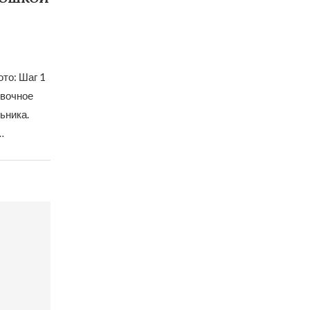
то: Шаг 1
ивочное
ьника.
…