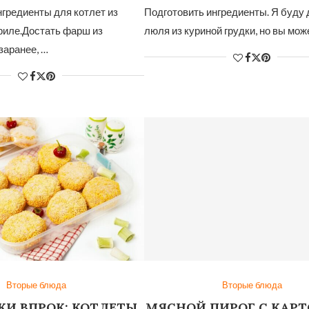
нгредиенты для котлет из
Подготовить ингредиенты. Я буду
риле.Достать фарш из
люля из куриной грудки, но вы мож
заранее, …
Вторые блюда
Вторые блюда
КИ ВПРОК: КОТЛЕТЫ
МЯСНОЙ ПИРОГ С КАР