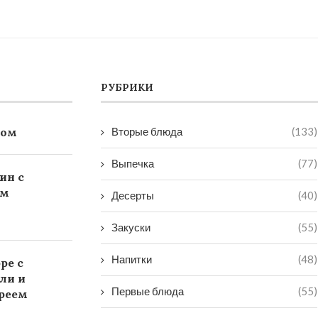
РУБРИКИ
ком
Вторые блюда
(133)
Выпечка
(77)
ин с
ом
Десерты
(40)
Закуски
(55)
Напитки
(48)
ре с
ли и
Первые блюда
(55)
реем