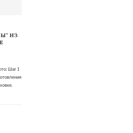
Ы” ИЗ
Е
то: Шаг 1
готовления
ховке.