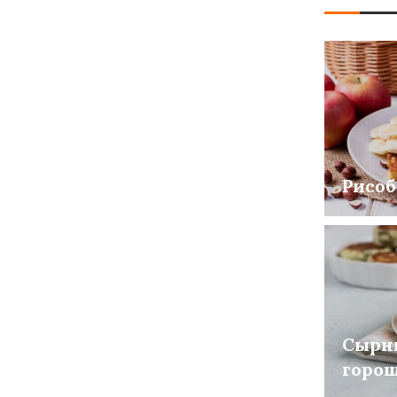
Рисоб
Сырн
горо