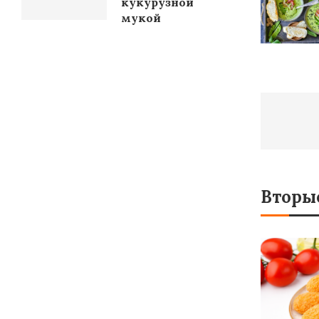
кукурузной
мукой
Вторы