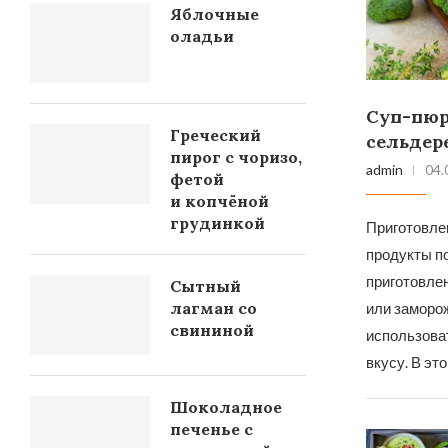
Яблочные
оладьи
Суп-пюр
Греческий
сельдер
пирог с чоризо,
admin
04.
фетой
и копчёной
грудинкой
Приготовле
продукты по
приготовле
Сытный
лагман со
или заморо
свининой
использова
вкусу. В эт
Шоколадное
печенье с