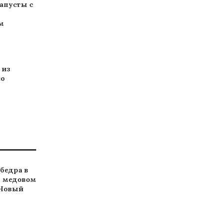
апусты с
м
 из
со
бедра в
в медовом
 Новый