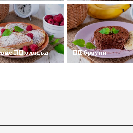
ские ПП оладьи
ПП брауни