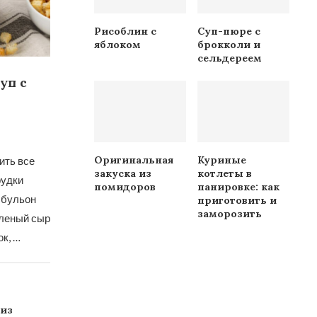
Рисоблин с
Суп-пюре с
яблоком
брокколи и
сельдереем
уп с
Оригинальная
Куриные
ить все
закуска из
котлеты в
рудки
помидоров
панировке: как
о бульон
приготовить и
заморозить
вленый сыр
к, …
 из