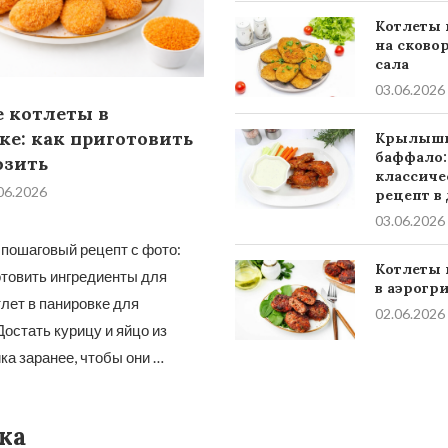
Котлеты 
на сково
сала
03.06.2026
 котлеты в
ке: как приготовить
Крылыш
баффало:
озить
классиче
06.2026
рецепт в
03.06.2026
пошаговый рецепт с фото:
Котлеты 
отовить ингредиенты для
в аэрогр
лет в панировке для
02.06.2026
Достать курицу и яйцо из
а заранее, чтобы они …
ка