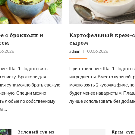
е с брокколи и
Картофельный крем-с
еем
сыром
06.2026
admin
03.06.2026
ние: Шаг 1 Подготовить
Приготовление: Шаг 1 Подготов
 списку. Брокколи для
ингредиенты. Вместо куриной г
ния супа можно брать свежую
можно взять 2 кусочка филе, н
женную. Специи можно
будет менее наваристым. Пла
ть любые по собственному
лучше использовать без добаво
ом …
Зеленый суп из
Крем-суп