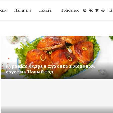
уски
Напитки
Салаты
Полезное
Куриные бедра в духовке в медовом
соусе на Новый год