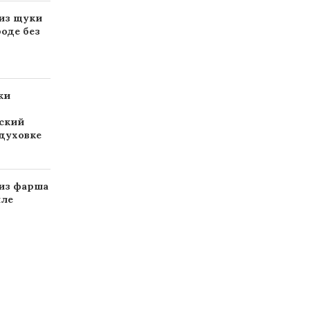
из щуки
роде без
ки
ский
 духовке
из фарша
иле