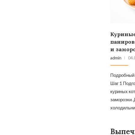
Куриные
паниров
и замор
admin
04.
Подробный 
Шаг 1 Подг
куриных кот
заморозки. 
холодильник
Выпеч