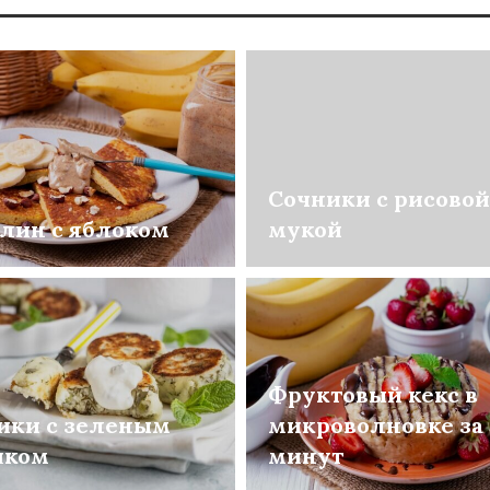
Сочники с рисовой
лин с яблоком
мукой
Фруктовый кекс в
ики с зеленым
микроволновке за 
шком
минут