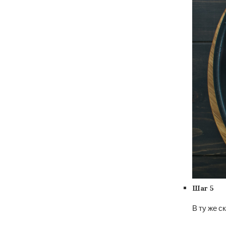
Шаг 5
В ту же с