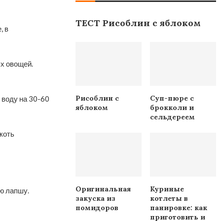
ТЕСТ Рисоблин с яблоком
, в
х овощей.
Рисоблин с
Суп-пюре с
 воду на 30-60
яблоком
брокколи и
сельдереем
коть
Оригинальная
Куриные
ю лапшу.
закуска из
котлеты в
помидоров
панировке: как
приготовить и