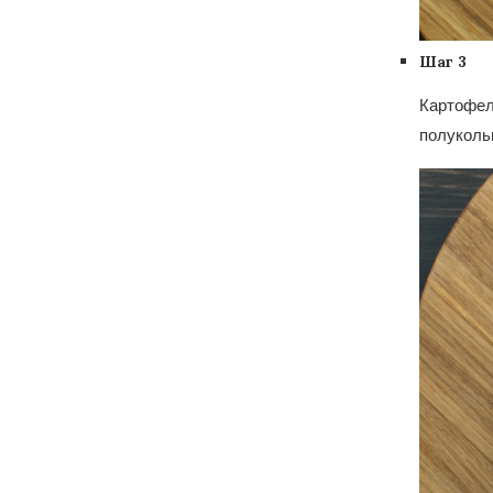
Шаг 3
Картофел
полукольц