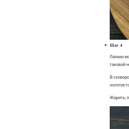
Шаг 4
Лагман мо
таковой н
В сковоро
золотисто
Жарить, п