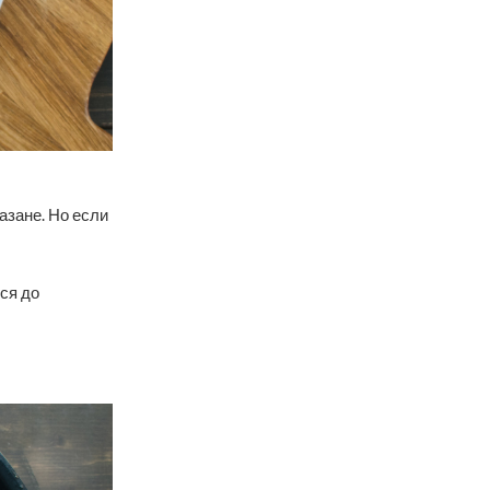
азане. Но если
ся до