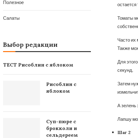
Полезное
остается 
Салаты
Томаты мо
собственн
Часто их 
Выбор редакции
Также мож
Для этого
ТЕСТ Рисоблин с яблоком
секунд.
Затем нуж
Рисоблин с
яблоком
измельчи
А зелень 
Лапшу мо
Суп-пюре с
брокколи и
Шаг 2
сельдереем