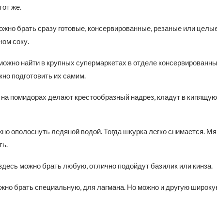
тот же.
жно брать сразу готовые, консервированные, резаные или целые
ом соку.
можно найти в крупных супермаркетах в отделе консервированны
но подготовить их самим.
 на помидорах делают крестообразный надрез, кладут в кипящую
но ополоснуть ледяной водой. Тогда шкурка легко снимается. Мя
ть.
здесь можно брать любую, отлично подойдут базилик или кинза.
жно брать специальную, для лагмана. Но можно и другую широку