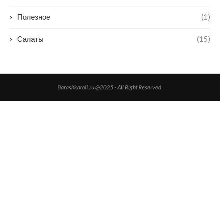
Полезное
(1)
Салаты
(15)
Barashkaroll.ru @2025 - All Right Reserved.