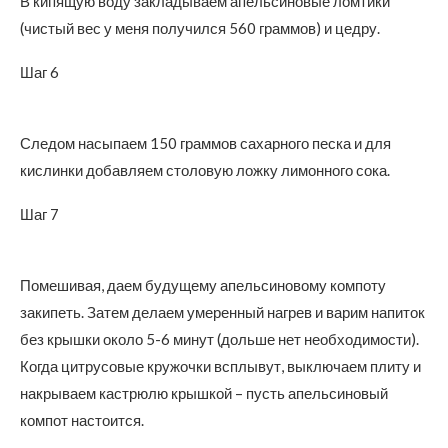
В кипящую воду закладываем апельсиновые ломтики
(чистый вес у меня получился 560 граммов) и цедру.
Шаг 6
Следом насыпаем 150 граммов сахарного песка и для
кислинки добавляем столовую ложку лимонного сока.
Шаг 7
Помешивая, даем будущему апельсиновому компоту
закипеть. Затем делаем умеренный нагрев и варим напиток
без крышки около 5-6 минут (дольше нет необходимости).
Когда цитрусовые кружочки всплывут, выключаем плиту и
накрываем кастрюлю крышкой – пусть апельсиновый
компот настоится.