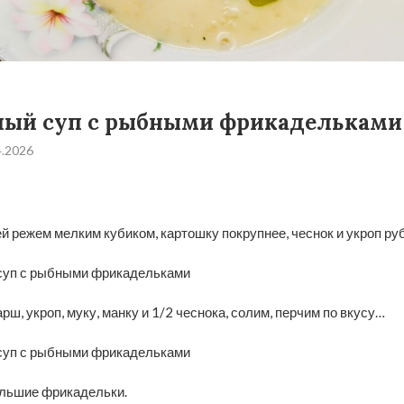
ный суп с рыбными фрикадельками
4.2026
й режем мелким кубиком, картошку покрупнее, чеснок и укроп ру
, укроп, муку, манку и 1/2 чеснока, солим, перчим по вкусу…
льшие фрикадельки.