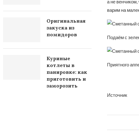
а не венчиком,
варим на мален
Оригинальная
закуска из
помидоров
Подаём с зелен
Куриные
Приятного апп
котлеты в
панировке: как
приготовить и
заморозить
Источник