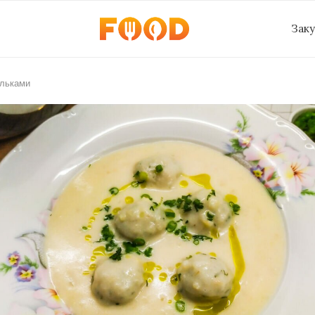
Зак
ельками