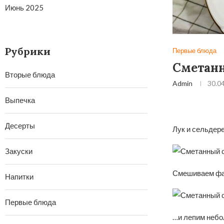
Июнь 2025
Рубрики
Первые блюда
Сметан
Вторые блюда
Admin
30.0
Выпечка
Десерты
Лук и сельдере
Закуски
Смешиваем фарш
Напитки
Первые блюда
…и лепим небо