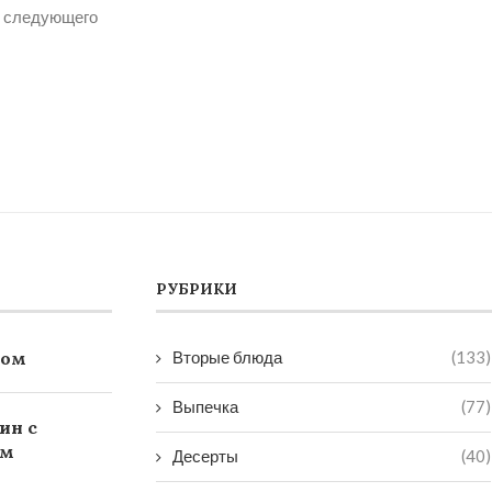
я следующего
РУБРИКИ
ком
Вторые блюда
(133)
Выпечка
(77)
ин с
ом
Десерты
(40)