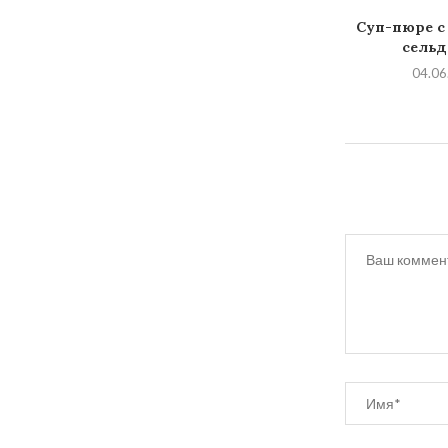
Суп-пюре с
сельд
04.06