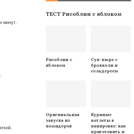
ТЕСТ Рисоблин с яблоком
х минут.
Рисоблин с
Суп-пюре с
яблоком
брокколи и
сельдереем
.
Оригинальная
Куриные
закуска из
котлеты в
помидоров
панировке: как
ткой,
приготовить и