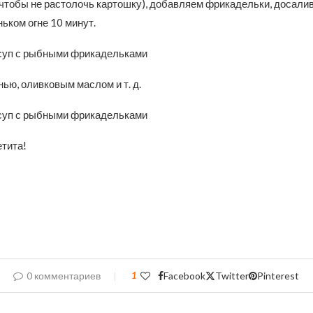
 чтобы не растолочь картошку), добавляем фрикадельки, досалив
ьком огне 10 минут.
ью, оливковым маслом и т. д.
етита!
0 комментариев
1
Facebook
Twitter
Pinterest