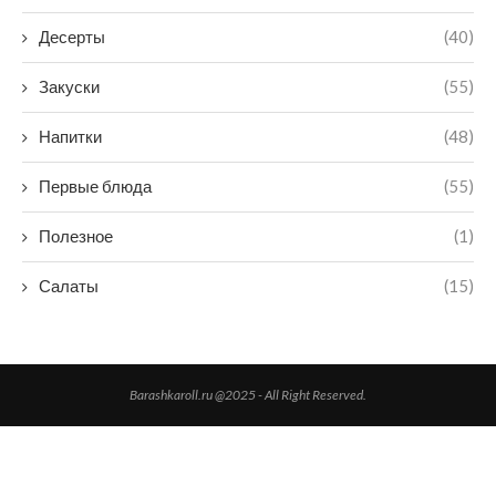
Десерты
(40)
Закуски
(55)
Напитки
(48)
Первые блюда
(55)
Полезное
(1)
Салаты
(15)
Barashkaroll.ru @2025 - All Right Reserved.