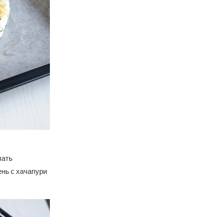
лать
ень с хачапури