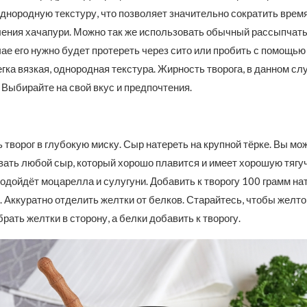
днородную текстуру, что позволяет значительно сократить врем
ения хачапури. Можно так же использовать обычный рассыпчатый
ае его нужно будет протереть через сито или пробить с помощью
гка вязкая, однородная текстура. Жирность творога, в данном слу
 Выбирайте на свой вкус и предпочтения.
творог в глубокую миску. Сыр натереть на крупной тёрке. Вы мо
ать любой сыр, который хорошо плавится и имеет хорошую тягуч
одойдёт моцарелла и сулугуни. Добавить к творогу 100 грамм нат
 Аккуратно отделить желтки от белков. Старайтесь, чтобы желто
рать желтки в сторону, а белки добавить к творогу.