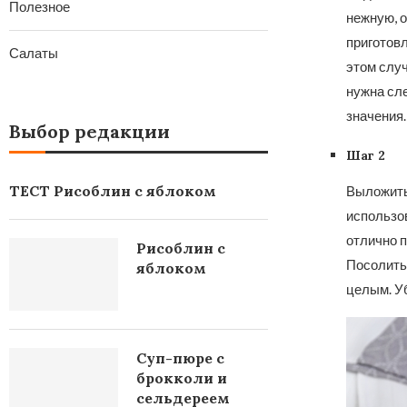
Полезное
нежную, о
приготовл
Салаты
этом случ
нужна сле
значения.
Выбор редакции
Шаг 2
ТЕСТ Рисоблин с яблоком
Выложить 
использов
отлично п
Рисоблин с
Посолить.
яблоком
целым. Уб
Суп-пюре с
брокколи и
сельдереем