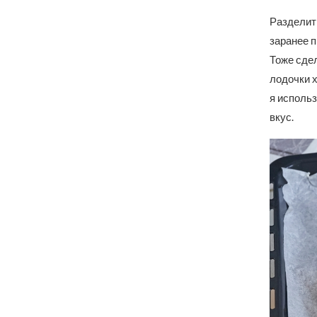
Разделить
заранее п
Тоже сдел
лодочки х
я использ
вкус.