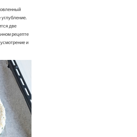
отовленный
 углубление.
ится две
данном рецепте
 усмотрение и