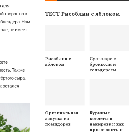
я для
ТЕСТ Рисоблин с яблоком
 творог, но в
 блендера. Нам
чае, не имеет
Рисоблин с
Суп-пюре с
жете
яблоком
брокколи и
сельдереем
есть. Так же
ёртого сыра.
к остался
Оригинальная
Куриные
закуска из
котлеты в
помидоров
панировке: как
приготовить и