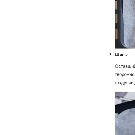
Шаг 5
Оставшийс
творожног
градусов 