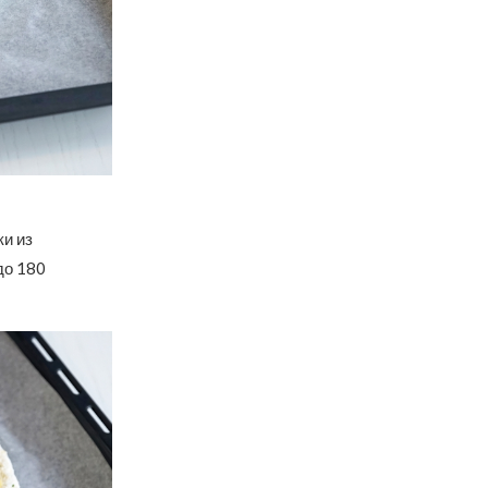
и из
до 180