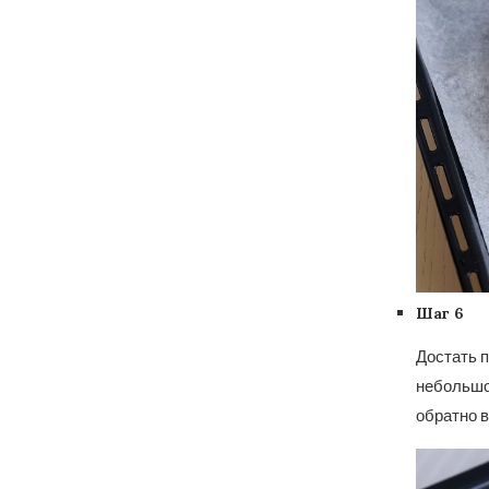
Шаг 6
Достать п
небольшое
обратно в