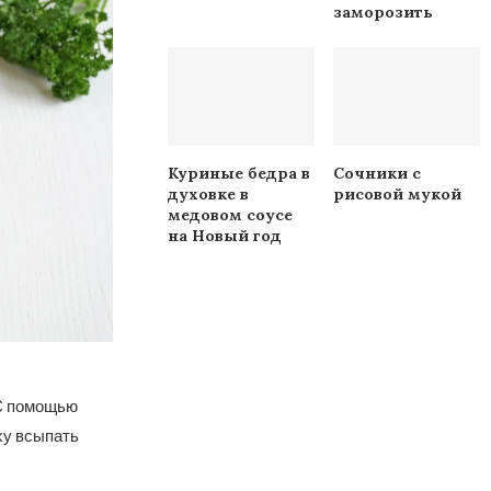
заморозить
Куриные бедра в
Сочники с
духовке в
рисовой мукой
медовом соусе
на Новый год
 С помощью
ху всыпать