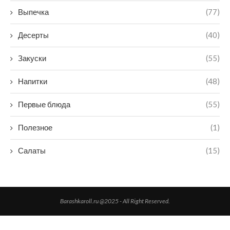
Выпечка
(77)
Десерты
(40)
Закуски
(55)
Напитки
(48)
Первые блюда
(55)
Полезное
(1)
Салаты
(15)
Barashkaroll.ru @2025 - All Right Reserved.