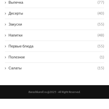
Выпечка
(77)
Десерты
(40)
Закуски
(55)
Напитки
(48)
Первые блюда
(55)
Полезное
(1)
Салаты
(15)
Barashkaroll.ru @2025 - All Right Reserved.