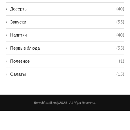
Десерты
(40)
Закуски
(55)
Напитки
(48)
Первые блюда
(55)
Полезное
(1)
Салаты
(15)
Barashkaroll.ru @2025 - All Right Reserved.