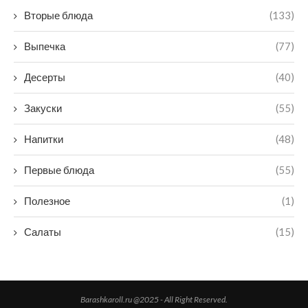
Вторые блюда
(133)
Выпечка
(77)
Десерты
(40)
Закуски
(55)
Напитки
(48)
Первые блюда
(55)
Полезное
(1)
Салаты
(15)
Barashkaroll.ru @2025 - All Right Reserved.