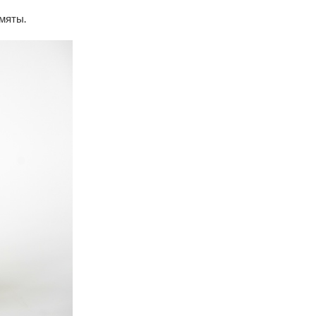
мяты.