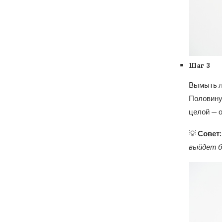
Шаг 3
Вымыть л
Половину
целой — о
💡
Совет:
выйдет б