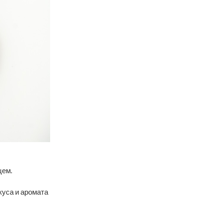
цем.
куса и аромата