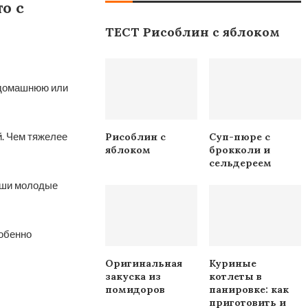
о с
ТЕСТ Рисоблин с яблоком
ь домашнюю или
й. Чем тяжелее
Рисоблин с
Суп-пюре с
яблоком
брокколи и
сельдереем
роши молодые
собенно
Оригинальная
Куриные
закуска из
котлеты в
помидоров
панировке: как
приготовить и