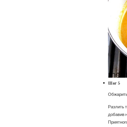
Шаг 5
Обжарить
Разлить т
добавив 
Приятного