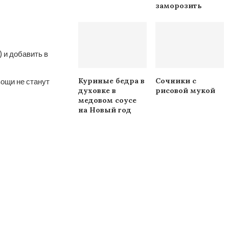
заморозить
 и добавить в
Куриные бедра в
Сочники с
вощи не станут
духовке в
рисовой мукой
медовом соусе
на Новый год