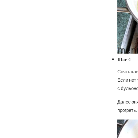
Шаг 4
Снять кас
Если нет 
с бульоно
Далее опя
прогреть.