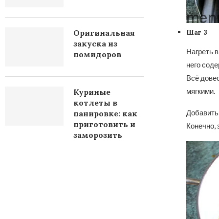
Шаг 3
Оригинальная
закуска из
Нагреть в
помидоров
него сод
Всё довес
мягкими.
Куриные
котлеты в
Добавить 
панировке: как
приготовить и
Конечно, 
заморозить