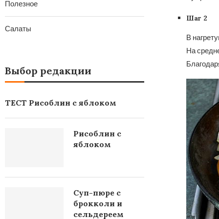
Полезное
Шаг 2
Салаты
В нагрету
На средне
Благодаря
Выбор редакции
ТЕСТ Рисоблин с яблоком
Рисоблин с
яблоком
Суп-пюре с
брокколи и
сельдереем