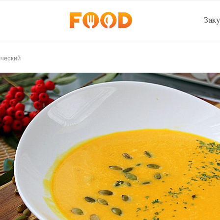
Зак
ический