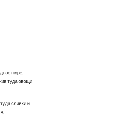
дное пюре.
жив туда овощи
туда сливки и
я.