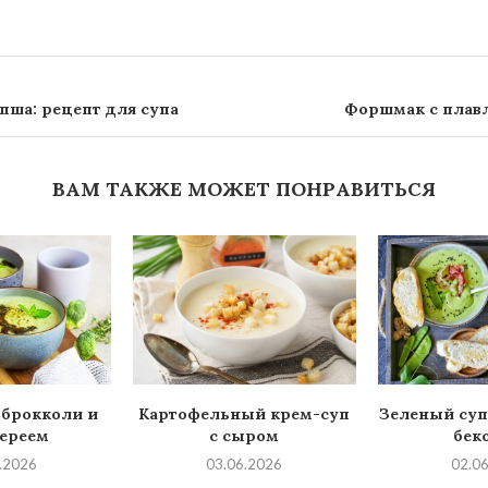
пша: рецепт для супа
Форшмак с плав
ВАМ ТАКЖЕ МОЖЕТ ПОНРАВИТЬСЯ
 брокколи и
Картофельный крем-суп
Зеленый суп
ереем
с сыром
бек
.2026
03.06.2026
02.0