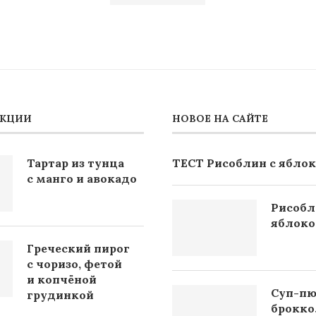
АКЦИИ
НОВОЕ НА САЙТЕ
Тартар из тунца
ТЕСТ Рисоблин с ябло
с манго и авокадо
Рисобл
яблок
Греческий пирог
с чоризо, фетой
и копчёной
Суп-пю
грудинкой
брокко