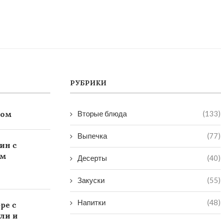
РУБРИКИ
ком
Вторые блюда
(133)
Выпечка
(77)
ин с
ом
Десерты
(40)
Закуски
(55)
Напитки
(48)
ре с
ли и