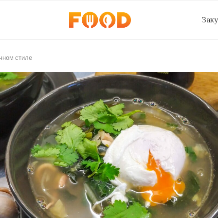
Зак
очном стиле