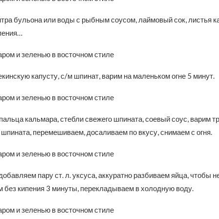
итра бульона или воды с рыбным соусом, лаймовый сок, листья 
пения…
инскую капусту, с/м шпинат, варим на маленьком огне 5 минут.
альца кальмара, стебли свежего шпината, соевый соус, варим тр
шпината, перемешиваем, досаливаем по вкусу, снимаем с огня.
добавляем пару ст. л. уксуса, аккуратно разбиваем яйца, чтобы н
м без кипения 3 минуты, перекладываем в холодную воду.