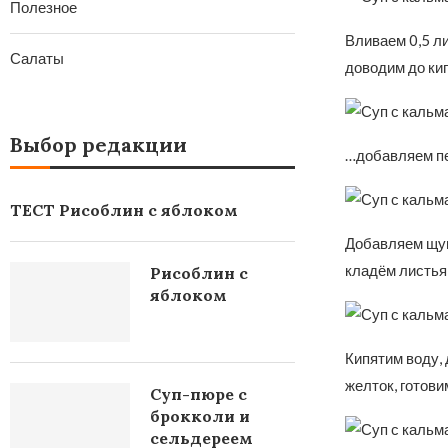
Полезное
Вливаем 0,5 л
Салаты
доводим до ки
Выбор редакции
…добавляем пек
ТЕСТ Рисоблин с яблоком
Добавляем щуп
кладём листья 
Рисоблин с
яблоком
Кипятим воду, 
желток, готови
Суп-пюре с
брокколи и
сельдереем