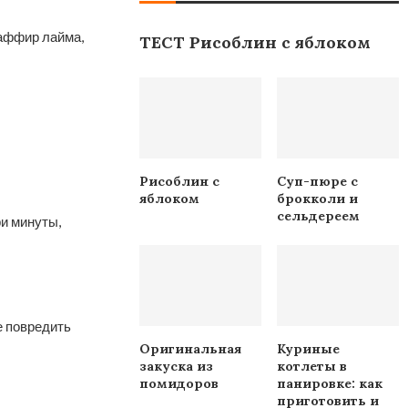
каффир лайма,
ТЕСТ Рисоблин с яблоком
Рисоблин с
Суп-пюре с
яблоком
брокколи и
сельдереем
и минуты,
е повредить
Оригинальная
Куриные
закуска из
котлеты в
помидоров
панировке: как
приготовить и